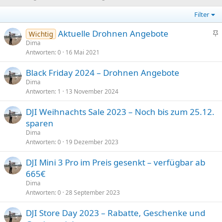
Filter
Aktuelle Drohnen Angebote
Wichtig
n
Dima
Antworten
0
16 Mai 2021
g
e
Black Friday 2024 – Drohnen Angebote
h
Dima
e
Antworten
1
13 November 2024
f
t
DJI Weihnachts Sale 2023 – Noch bis zum 25.12.
e
sparen
t
Dima
Antworten
0
19 Dezember 2023
DJI Mini 3 Pro im Preis gesenkt – verfügbar ab
665€
Dima
Antworten
0
28 September 2023
DJI Store Day 2023 – Rabatte, Geschenke und