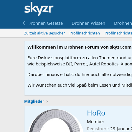
ne kaufen
Drohnen Gesetze
Drohnen Wissen
Drohnen
Zurzeit aktive Besucher
Profilnachrichten
Profilnachrich
Willkommen im Drohnen Forum von skyzr.com
Eure Diskussionsplattform zu allen Themen rund um
wie beispielsweise DJI, Parrot, Autel Robotics, Xiao
Darüber hinaus erhälst du hier auch alle notwendi
Wir wünschen euch viel Spaß beim Lesen und Mitdi
Mitglieder
HoRo
Member
Registriert
29 Januar