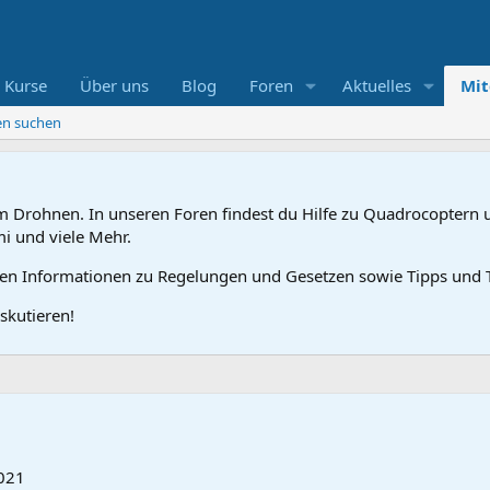
 Kurse
Über uns
Blog
Foren
Aktuelles
Mit
ten suchen
 Drohnen. In unseren Foren findest du Hilfe zu Quadrocoptern u
mi und viele Mehr.
gen Informationen zu Regelungen und Gesetzen sowie Tipps und T
skutieren!
021