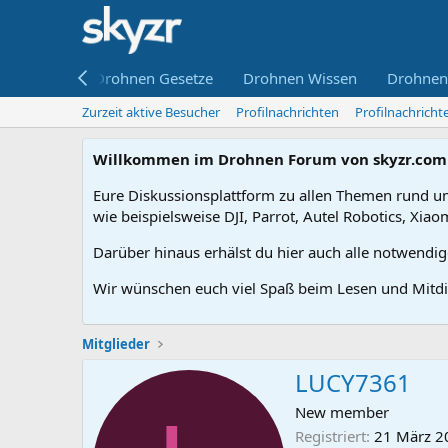
ne kaufen
Drohnen Gesetze
Drohnen Wissen
Drohnen
Zurzeit aktive Besucher
Profilnachrichten
Profilnachrich
Willkommen im Drohnen Forum von skyzr.com
Eure Diskussionsplattform zu allen Themen rund um
wie beispielsweise DJI, Parrot, Autel Robotics, Xiao
Darüber hinaus erhälst du hier auch alle notwendi
Wir wünschen euch viel Spaß beim Lesen und Mitdi
Mitglieder
LUCY7361
New member
Registriert
21 März 2