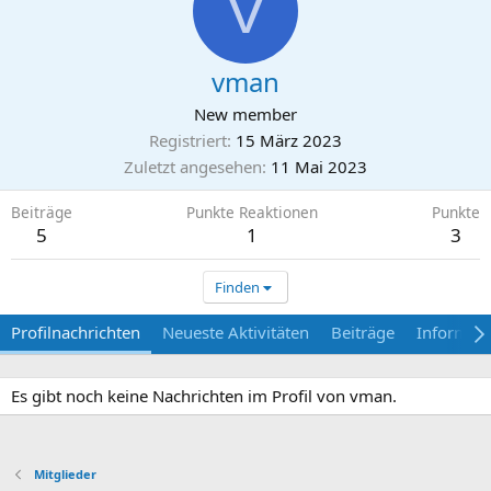
V
vman
New member
Registriert
15 März 2023
Zuletzt angesehen
11 Mai 2023
Beiträge
Punkte Reaktionen
Punkte
5
1
3
Finden
Profilnachrichten
Neueste Aktivitäten
Beiträge
Informat
Es gibt noch keine Nachrichten im Profil von vman.
Mitglieder