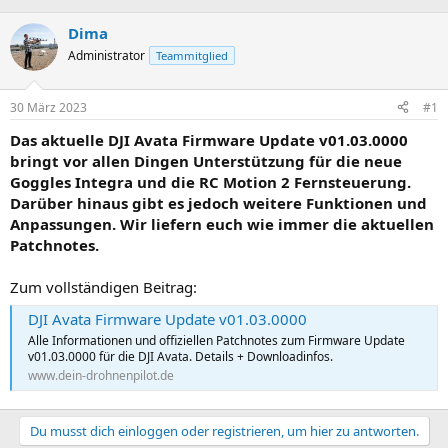
r
r
s
s
Dima
t
t
Administrator
Teammitglied
e
e
l
l
l
l
30 März 2023
#1
e
t
r
a
Das aktuelle DJI Avata Firmware Update v01.03.0000
m
bringt vor allen Dingen Unterstützung für die neue
Goggles Integra und die RC Motion 2 Fernsteuerung.
Darüber hinaus gibt es jedoch weitere Funktionen und
Anpassungen. Wir liefern euch wie immer die aktuellen
Patchnotes.
Zum vollständigen Beitrag:
DJI Avata Firmware Update v01.03.0000
Alle Informationen und offiziellen Patchnotes zum Firmware Update
v01.03.0000 für die DJI Avata. Details + Downloadinfos.
www.dein-drohnenpilot.de
Du musst dich einloggen oder registrieren, um hier zu antworten.