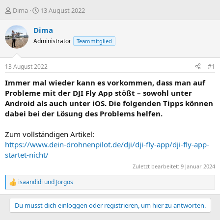
E
E
Dima
13 August 2022
r
r
s
s
Dima
t
t
Administrator
Teammitglied
e
e
l
l
l
l
13 August 2022
#1
e
t
r
a
Immer mal wieder kann es vorkommen, dass man auf
m
Probleme mit der DJI Fly App stößt – sowohl unter
Android als auch unter iOS. Die folgenden Tipps können
dabei bei der Lösung des Problems helfen.
Zum vollständigen Artikel:
https://www.dein-drohnenpilot.de/dji/dji-fly-app/dji-fly-app-
startet-nicht/
Zuletzt bearbeitet:
9 Januar 2024
isaandidi
und
Jorgos
R
e
a
Du musst dich einloggen oder registrieren, um hier zu antworten.
k
t