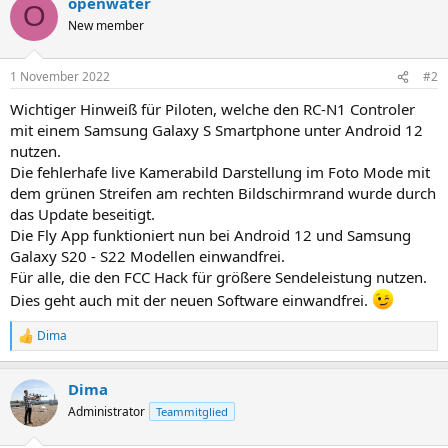
openwater
k
O
t
New member
i
o
n
1 November 2022
#2
e
n
Wichtiger Hinweiß für Piloten, welche den RC-N1 Controler
:
mit einem Samsung Galaxy S Smartphone unter Android 12
nutzen.
Die fehlerhafe live Kamerabild Darstellung im Foto Mode mit
dem grünen Streifen am rechten Bildschirmrand wurde durch
das Update beseitigt.
Die Fly App funktioniert nun bei Android 12 und Samsung
Galaxy S20 - S22 Modellen einwandfrei.
Für alle, die den FCC Hack für größere Sendeleistung nutzen.
Dies geht auch mit der neuen Software einwandfrei.
Dima
R
e
a
Dima
k
t
Administrator
Teammitglied
i
o