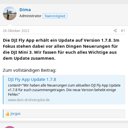
r
r
s
s
Dima
t
t
Administrator
Teammitglied
e
e
l
l
l
l
26 Oktober 2022
#1
e
t
r
a
Die DJI Fly App erhält ein Update auf Version 1.7.8. Im
m
Fokus stehen dabei vor allen Dingen Neuerungen für
die DJI Mini 3. Wir fassen für euch alles Wichtige aus
dem Update zusammen.
Zum vollständigen Beitrag:
DJI Fly App Update 1.7.8
content="Wir haben alle Neuerungen zum aktuellen DJI Fly App Update
v1.7.8 für euch zusammengetragen. Die neue Version behebt einige
Fehler."
www.dein-drohnenpilot.de
Jorgos
R
e
a