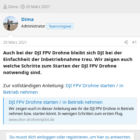
E
E
Dima
20 März 2021
r
r
s
s
Dima
t
t
Administrator
Teammitglied
e
e
l
l
l
l
20 März 2021
#1
e
t
r
a
Auch bei der DJI FPV Drohne bleibt sich DJI bei der
m
Einfachheit der Inbetriebnahme treu. Wir zeigen euch
welche Schritte zum Starten der DJI FPV Drohne
notwendig sind.
Zur vollständigen Anleitung:
DJI FPV Drohne starten / in
Betrieb nehmen
DJI FPV Drohne starten / in Betrieb nehmen
Wir zeigen euch in dieser Anleitung wie ihr die DJI FPV Drohne in Betrieb
nehmen bzw. starten könnt. In wenigen Schritten zum ersten Flug.
www.dein-drohnenpilot.de
Du musst dich einloggen oder registrieren, um hier zu antworten.