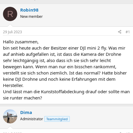
r
r
s
s
Robin98
R
t
t
New member
e
e
l
l
l
l
29 Juli 2023
#1
e
t
r
a
Hallo zusammen,
m
bin seit heute auch der Besitzer einer DJI mini 2 fly. Was mir
auf anhieb aufgefallen ist, ist dass die Kamera der Drohne
sehr leichtgängig ist, also dass ich sie sich sehr leicht
bewegen kann. Wenn man nur ein bisschen rankommt,
verstellt sie sich schon ziemlich. Ist das normal? Hatte bisher
keine DJI Drohne und noch keine Erfahrungen mit dem
Hersteller.
Und lässt man die Kunststoffabdeckung drauf oder sollte man
sie runter machen?
Dima
Administrator
Teammitglied