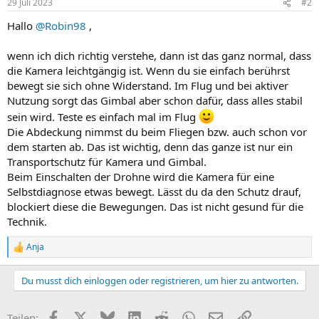
29 Juli 2023
#2
Hallo
@Robin98
,
wenn ich dich richtig verstehe, dann ist das ganz normal, dass
die Kamera leichtgängig ist. Wenn du sie einfach berührst
bewegt sie sich ohne Widerstand. Im Flug und bei aktiver
Nutzung sorgt das Gimbal aber schon dafür, dass alles stabil
sein wird. Teste es einfach mal im Flug
Die Abdeckung nimmst du beim Fliegen bzw. auch schon vor
dem starten ab. Das ist wichtig, denn das ganze ist nur ein
Transportschutz für Kamera und Gimbal.
Beim Einschalten der Drohne wird die Kamera für eine
Selbstdiagnose etwas bewegt. Lässt du da den Schutz drauf,
blockiert diese die Bewegungen. Das ist nicht gesund für die
Technik.
Anja
R
e
a
Du musst dich einloggen oder registrieren, um hier zu antworten.
k
t
i
Facebook
X
Bluesky
LinkedIn
Reddit
WhatsApp
E-Mail
Link
Teilen: