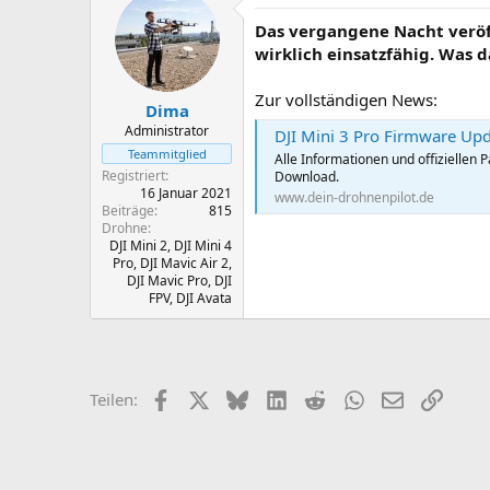
t
t
Das vergangene Nacht veröff
e
e
l
l
wirklich einsatzfähig. Was d
l
l
e
t
Zur vollständigen News:
Dima
r
a
m
Administrator
DJI Mini 3 Pro Firmware Up
Teammitglied
Alle Informationen und offiziellen 
Registriert
Download.
16 Januar 2021
www.dein-drohnenpilot.de
Beiträge
815
Drohne
DJI Mini 2, DJI Mini 4
Pro, DJI Mavic Air 2,
DJI Mavic Pro, DJI
FPV, DJI Avata
Facebook
X
Bluesky
LinkedIn
Reddit
WhatsApp
E-Mail
Link
Teilen: