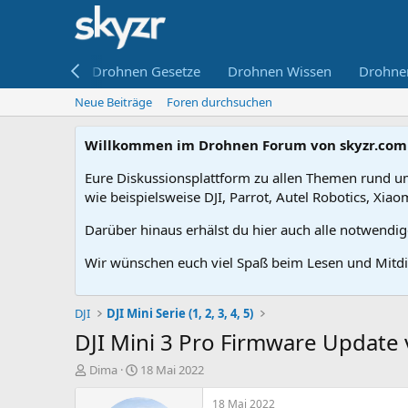
ne kaufen
Drohnen Gesetze
Drohnen Wissen
Drohne
Neue Beiträge
Foren durchsuchen
Willkommen im Drohnen Forum von skyzr.com
Eure Diskussionsplattform zu allen Themen rund um
wie beispielsweise DJI, Parrot, Autel Robotics, Xiao
Darüber hinaus erhälst du hier auch alle notwendi
Wir wünschen euch viel Spaß beim Lesen und Mitdi
DJI
DJI Mini Serie (1, 2, 3, 4, 5)
DJI Mini 3 Pro Firmware Update
E
E
Dima
18 Mai 2022
r
r
s
s
18 Mai 2022