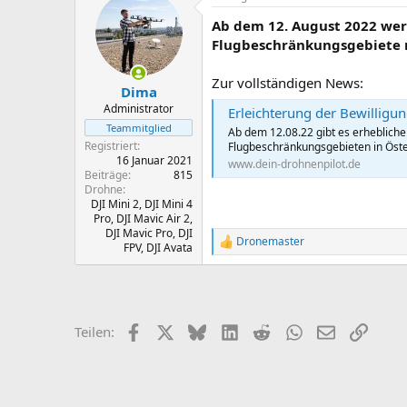
t
t
Ab dem 12. August 2022 werd
e
e
l
l
Flugbeschränkungsgebiete mö
l
l
e
t
Zur vollständigen News:
Dima
r
a
m
Administrator
Erleichterung der Bewilligun
Teammitglied
Ab dem 12.08.22 gibt es erhebliche
Registriert
Flugbeschränkungsgebieten in Öste
16 Januar 2021
www.dein-drohnenpilot.de
Beiträge
815
Drohne
DJI Mini 2, DJI Mini 4
Pro, DJI Mavic Air 2,
DJI Mavic Pro, DJI
Dronemaster
R
FPV, DJI Avata
e
a
k
t
i
Facebook
X
Bluesky
LinkedIn
Reddit
WhatsApp
E-Mail
Link
Teilen:
o
n
e
n
: