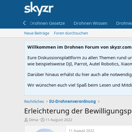
ne kaufen
Drohnen Gesetze
Drohnen Wissen
Drohne
Neue Beiträge
Foren durchsuchen
Willkommen im Drohnen Forum von skyzr.com
Eure Diskussionsplattform zu allen Themen rund um
wie beispielsweise DJI, Parrot, Autel Robotics, Xiao
Darüber hinaus erhälst du hier auch alle notwendi
Wir wünschen euch viel Spaß beim Lesen und Mitdi
Rechtliches
EU-Drohnenverordnung
Erleichterung der Bewilligungsp
E
E
Dima
11 August 2022
r
r
s
s
11 August 2022