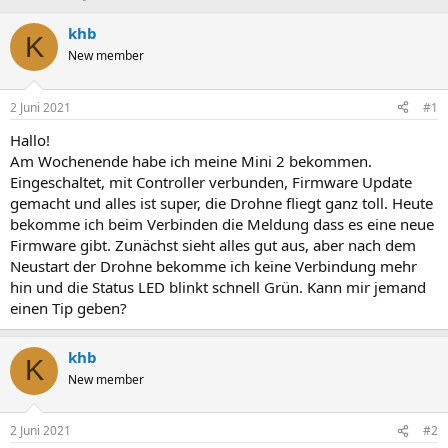
r
r
s
s
khb
K
t
t
New member
e
e
l
l
l
l
2 Juni 2021
#1
e
t
r
a
Hallo!
m
Am Wochenende habe ich meine Mini 2 bekommen.
Eingeschaltet, mit Controller verbunden, Firmware Update
gemacht und alles ist super, die Drohne fliegt ganz toll. Heute
bekomme ich beim Verbinden die Meldung dass es eine neue
Firmware gibt. Zunächst sieht alles gut aus, aber nach dem
Neustart der Drohne bekomme ich keine Verbindung mehr
hin und die Status LED blinkt schnell Grün. Kann mir jemand
einen Tip geben?
khb
K
New member
2 Juni 2021
#2