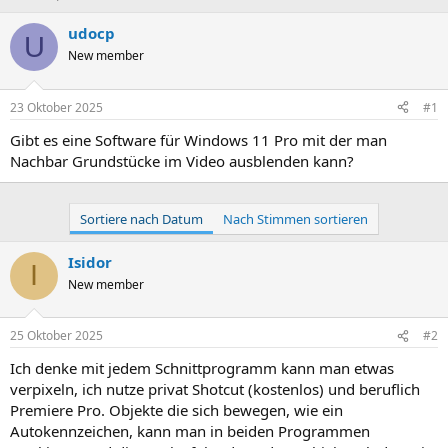
r
r
s
s
udocp
U
t
t
New member
e
e
l
l
l
l
23 Oktober 2025
#1
e
t
r
a
Gibt es eine Software für Windows 11 Pro mit der man
m
Nachbar Grundstücke im Video ausblenden kann?
Sortiere nach Datum
Nach Stimmen sortieren
Isidor
I
New member
25 Oktober 2025
#2
Ich denke mit jedem Schnittprogramm kann man etwas
verpixeln, ich nutze privat Shotcut (kostenlos) und beruflich
Premiere Pro. Objekte die sich bewegen, wie ein
Autokennzeichen, kann man in beiden Programmen