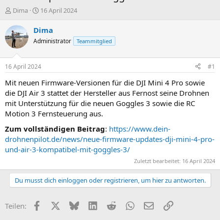
E
E
Dima
16 April 2024
r
r
s
s
Dima
t
t
Administrator
Teammitglied
e
e
l
l
l
l
16 April 2024
#1
e
t
r
a
Mit neuen Firmware-Versionen für die DJI Mini 4 Pro sowie
m
die DJI Air 3 stattet der Hersteller aus Fernost seine Drohnen
mit Unterstützung für die neuen Goggles 3 sowie die RC
Motion 3 Fernsteuerung aus.
Zum vollständigen Beitrag
:
https://www.dein-
drohnenpilot.de/news/neue-firmware-updates-dji-mini-4-pro-
und-air-3-kompatibel-mit-goggles-3/
Zuletzt bearbeitet:
16 April 2024
Du musst dich einloggen oder registrieren, um hier zu antworten.
Facebook
X
Bluesky
LinkedIn
Reddit
WhatsApp
E-Mail
Link
Teilen: