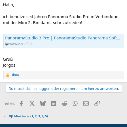
Hallo,
ich benutze seit Jahren Panorama Studio Pro in Verbindung
mit der Mini 2. Bin damit sehr zufrieden!
PanoramaStudio 3 Pro | PanoramaStudio Panorama-Software
www.tshsoft.de
Gruß
Jorgos
Dima
R
e
a
Du musst dich einloggen oder registrieren, um hier zu antworten.
k
t
i
Facebook
X
Bluesky
LinkedIn
Reddit
WhatsApp
E-Mail
Link
Teilen:
o
n
e
DJI Mini Serie (1, 2, 3, 4, 5)
n
: