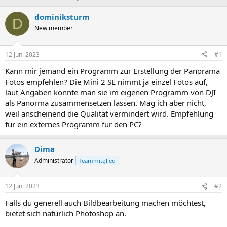
r
r
s
s
dominiksturm
D
t
t
New member
e
e
l
l
l
l
12 Juni 2023
#1
e
t
r
a
Kann mir jemand ein Programm zur Erstellung der Panorama
m
Fotos empfehlen? Die Mini 2 SE nimmt ja einzel Fotos auf,
laut Angaben könnte man sie im eigenen Programm von DJI
als Panorma zusammensetzen lassen. Mag ich aber nicht,
weil anscheinend die Qualität vermindert wird. Empfehlung
für ein externes Programm für den PC?
Dima
Administrator
Teammitglied
12 Juni 2023
#2
Falls du generell auch Bildbearbeitung machen möchtest,
bietet sich natürlich Photoshop an.