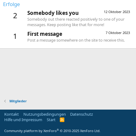
Erfolge
Somebody likes you
12 Oktober 2023
2
Somebody out there reacted positively to one of your
messages. Keep posting like that for more!
First message
7 Oktober 2023
1
Post a message somewhere on the site to receive this.
Mitglieder
Kontakt
Nutzungsbedingungen
Datenschutz
Hilfe und Impressum
Start
R
S
S
®
Community platform by XenForo
© 2010-2025 XenForo Ltd.