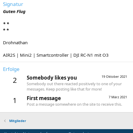
Signatur
Guten Flug
* *
* *
Drohnathan
AIR2S | Mini2 | Smartcontroller | DJI RC-N1 mit O3
Erfolge
Somebody likes you
19 Oktober 2021
2
Somebody out there reacted positively to one of your
messages. Keep posting like that for more!
First message
7 März 2021
1
Post a message somewhere on the site to receive this.
Mitglieder