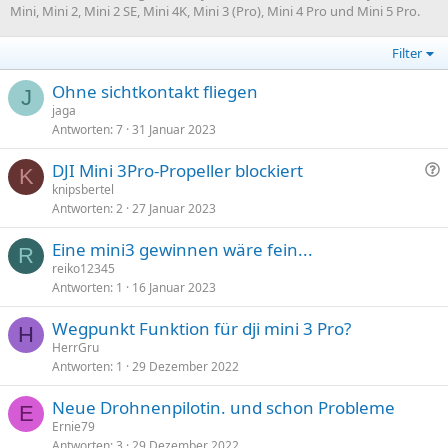
Mini, Mini 2, Mini 2 SE, Mini 4K, Mini 3 (Pro), Mini 4 Pro und Mini 5 Pro.
Filter
Ohne sichtkontakt fliegen
J
jaga
Antworten
7
31 Januar 2023
F
DJI Mini 3Pro-Propeller blockiert
K
r
knipsbertel
Antworten
2
27 Januar 2023
a
g
Eine mini3 gewinnen wäre fein...
e
R
reiko12345
Antworten
1
16 Januar 2023
Wegpunkt Funktion für dji mini 3 Pro?
H
HerrGru
Antworten
1
29 Dezember 2022
Neue Drohnenpilotin. und schon Probleme
E
Ernie79
Antworten
3
29 Dezember 2022