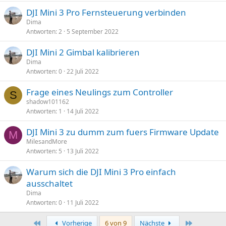
g
DJI Mini 3 Pro Fernsteuerung verbinden
e
Dima
Antworten
2
5 September 2022
DJI Mini 2 Gimbal kalibrieren
Dima
Antworten
0
22 Juli 2022
Frage eines Neulings zum Controller
S
shadow101162
Antworten
1
14 Juli 2022
DJI Mini 3 zu dumm zum fuers Firmware Update
M
MilesandMore
Antworten
5
13 Juli 2022
Warum sich die DJI Mini 3 Pro einfach
ausschaltet
Dima
Antworten
0
11 Juli 2022
Erste
Letzte
Vorherige
6 von 9
Nächste